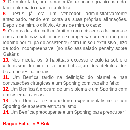
7.
Do outro lado, um treinador tão educado quanto perdido,
tão conformado quanto cauteloso;
8.
Jesus já era um vencedor administrativamente
antecipado, tendo em conta as suas próprias afirmações.
Depois de mim, o dilúvio. Antes de mim, o caos;
9.
O considerado melhor árbitro com dois erros de monta e
com a contumaz habilidade de compensar um erro (no golo
leonino por culpa do assistente) com um seu exclusivo juízo
de todo incompreensível (no não assinalado penalty sobre
Gaitán);
10.
Nos media, os já habituais excesso e euforia sobre o
virtuosismo leonino e a hiperbolização dos defeitos dos
bicampeões nacionais;
11.
Um Benfica tardio na definição do plantel e nas
contratações cirúrgicas e um Sporting com trabalho feito;
12.
Um Benfica à procura de um sistema e um Sporting com
um sistema à Jesus;
13.
Um Benfica de inoportuno experimentalismo e um
Sporting de aparente estruturalismo;
14.
Um Benfica preocupante e um Sporting para preocupar."
Bagão Félix, in A Bola